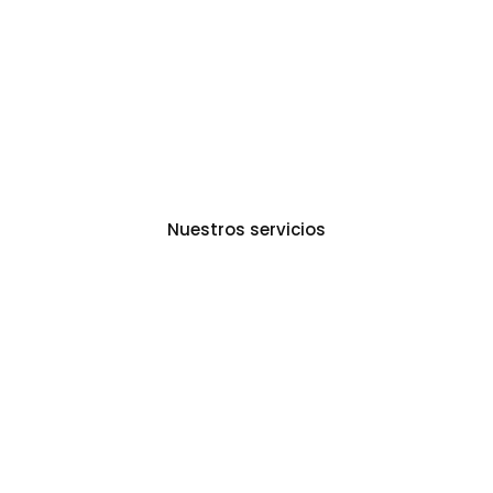
indicada para tí
Con más de 25 años de marketing
digital
Nuestros servicios